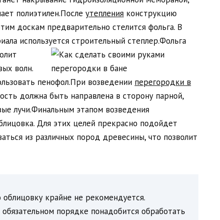
шает полиэтилен.После
утепления
конструкцию
этим доскам предварительно стелится фольга. В
иала используется строительный степлер.
Фольга
волит
вых волн.
ользовать пенофол.При возведении
перегородки в
сть должна быть направлена в сторону парной,
вые лучи.Финальным этапом возведения
блицовка. Для этих целей прекрасно подойдет
ваться из различных пород древесины, что позволит
 облицовку крайне не рекомендуется.
 обязательном порядке понадобится обработать