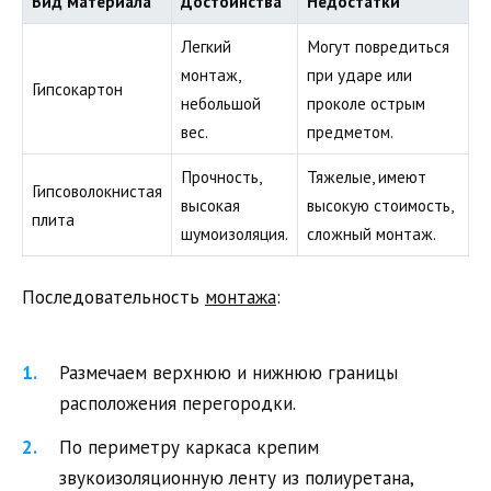
Вид материала
Достоинства
Недостатки
Легкий
Могут повредиться
монтаж,
при ударе или
Гипсокартон
небольшой
проколе острым
вес.
предметом.
Прочность,
Тяжелые, имеют
Гипсоволокнистая
высокая
высокую стоимость,
плита
шумоизоляция.
сложный монтаж.
Последовательность
монтажа
:
Размечаем верхнюю и нижнюю границы
расположения перегородки.
По периметру каркаса крепим
звукоизоляционную ленту из полиуретана,