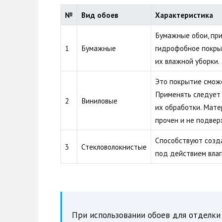
№
Вид обоев
Характеристика
Бумажные обои, пр
1
Бумажные
гидрофобное покры
их влажной уборки.
Это покрытие сможе
Применять следует
2
Виниловые
их обработки. Мате
прочен и не подве
Способствуют созда
3
Стекловолокнистые
под действием влаг
При использовании обоев для отделки