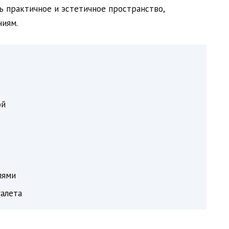
ь практичное и эстетичное пространство,
иям.
ой
лями
уалета