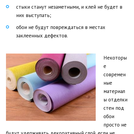
стыки станут незаметными, и клей не будет в
них выступать;
обои не будут повреждаться в местах
заклеенных дефектов.
Некоторы
е
современ
ные
материал
ы отделки
стен под
обои
просто не
будут удерживать декоративный слой, если не