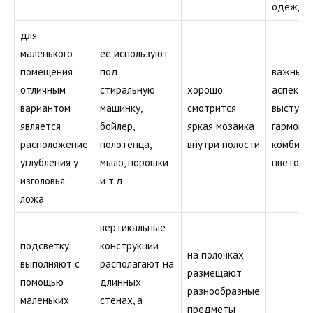
одежду
для
маленького
ее используют
помещения
под
важным
отличным
стиральную
хорошо
аспекто
вариантом
машинку,
смотрится
выступа
является
бойлер,
яркая мозаика
гармони
расположение
полотенца,
внутри полости
комбини
углубления у
мыло, порошки
цветов
изголовья
и т.д.
ложа
вертикальные
подсветку
конструкции
на полочках
выполняют с
располагают на
размещают
помощью
длинных
разнообразные
маленьких
стенах, а
предметы