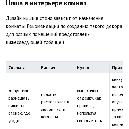
Ниша в интерьере комнат
Дизайн ниши в стене зависит от назначения
комнаты. Рекомендации по созданию такого декора
для разных помещений представлены
нижеследующей таблицей.
Спальня
Ванная
Кухня
Прихож
внизу п
часто ст
допустимо
выполняют
полость
полочку
размещать
отделку, как
располагают в
обувь и
ниши на
правило,
любой части
принадл
стенах, где
используя
комнаты
, а вверх
угодно
светлые тона
вешалки